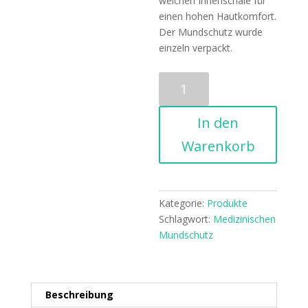
weichen Innenschale für
einen hohen Hautkomfort.
Der Mundschutz wurde
einzeln verpackt.
Mundschutz
KN95
(FFP2/N95)
In den
-
20
Warenkorb
Stück
Menge
Kategorie:
Produkte
Schlagwort:
Medizinischen
Mundschutz
Beschreibung