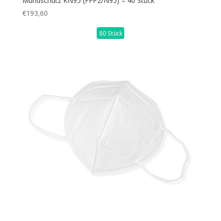
Mundschutz KN95 (FFP2/N95) – 40 Stück
€
193,60
80 Stück