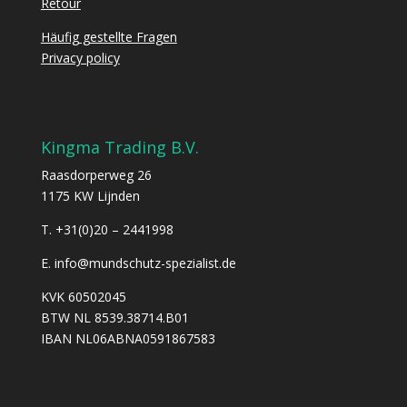
Retour
Häufig gestellte Fragen
Privacy policy
Kingma Trading B.V.
Raasdorperweg 26
1175 KW Lijnden
T.
+31(0)20 – 2441998
E.
info@mundschutz-spezialist.de
KVK 60502045
BTW NL 8539.38714.B01
IBAN NL06ABNA0591867583